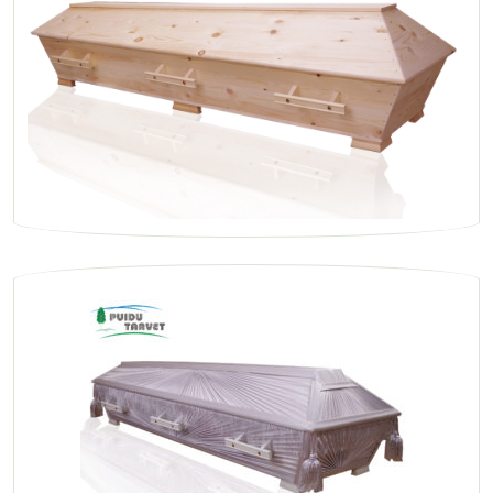
Puusärk
Muud tooted