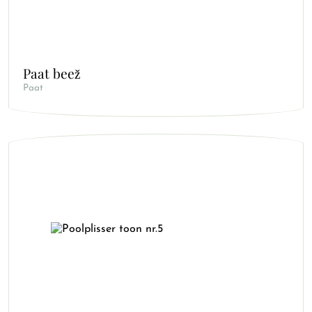
Paat beež
Paat