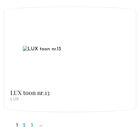
LUX toon nr.13
LUX
1
2
3
→