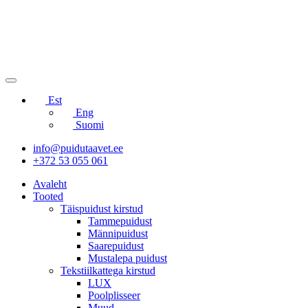
Est
Eng
Suomi
info@puidutaavet.ee
+372 53 055 061
Avaleht
Tooted
Täispuidust kirstud
Tammepuidust
Männipuidust
Saarepuidust
Mustalepa puidust
Tekstiilkattega kirstud
LUX
Poolplisseer
Muud