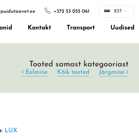
puidutaavet.ee
+372 53 055 061
EST
onid
Kontakt
Transport
Uudised
Tooted samast kategooriast
Eelmine
Kõik tooted
Järgmine
a:
LUX