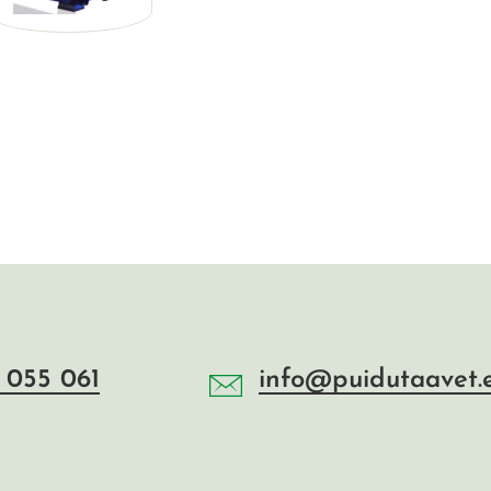
 055 061
info@puidutaavet.