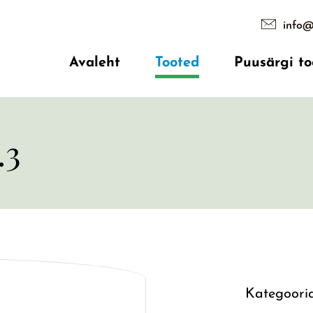
info@
Avaleht
Tooted
Puusärgi to
.3
Kategoori