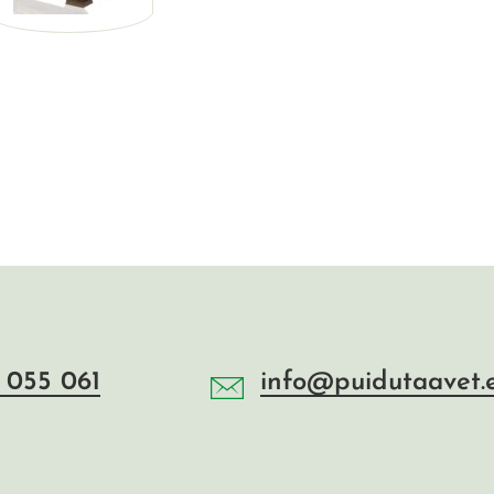
 055 061
info@puidutaavet.