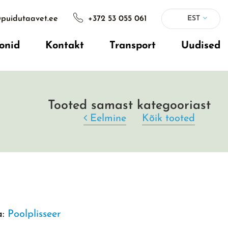
puidutaavet.ee
+372 53 055 061
EST
onid
Kontakt
Transport
Uudised
Tooted samast kategooriast
Eelmine
Kõik tooted
a:
Poolplisseer