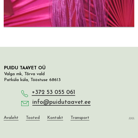
PUIDU TAAVET OÜ
Valga mk, Tõrva vald
Patküla küla, Tööstuse 68613
+372 53 055 061
info@puidutaavet.ee
Avaleht
Tooted
Kontakt
Transport
AMA