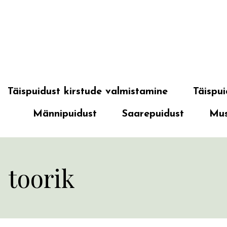
Täispuidust kirstude valmistamine
Täispui
Männipuidust
Saarepuidust
Mus
toorik