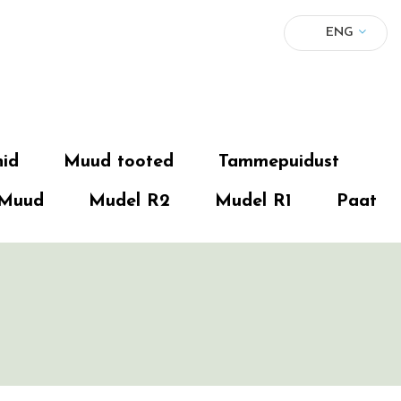
ENG
nid
Muud tooted
Tammepuidust
Muud
Mudel R2
Mudel R1
Paat