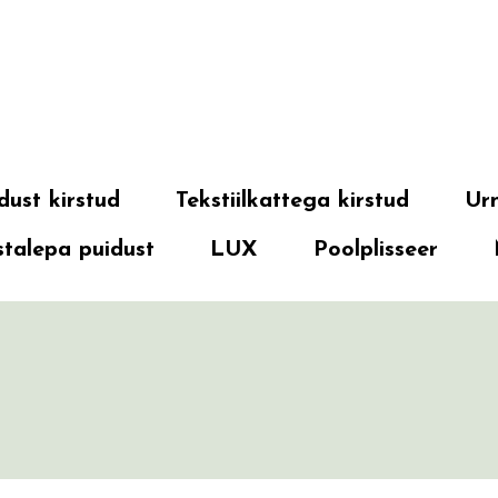
dust kirstud
Tekstiilkattega kirstud
Ur
talepa puidust
LUX
Poolplisseer