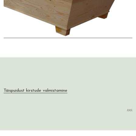
Täispuidust kirstude valmistamine
AMA